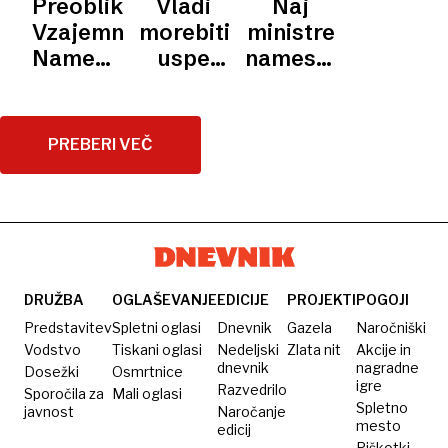
Preoblikovanje
Vladi
Naj
/
USTAVNO
VLADA
nesprejemljivo
le
PREOBLIKOVANJE
SODIŠČE
Vzajemne:
morebiti
ministre
VZAJEMNE
in
Novaka
Namesto
uspe
namesto
nezakonito
vzajemnosti
preoblikovati
poslancev
delniška
Vzajemno
imenuje
družba
in
PREBERI VEČ
brez
razrešuje
delnic in
premier
delničarjev
sam?
DRUŽBA
OGLAŠEVANJE
EDICIJE
PROJEKTI
POGOJI
Predstavitev
Spletni oglasi
Dnevnik
Gazela
Naročniški
Vodstvo
Tiskani oglasi
Nedeljski
Zlata nit
Akcije in
dnevnik
nagradne
Dosežki
Osmrtnice
igre
Razvedrilo
Sporočila za
Mali oglasi
Spletno
javnost
Naročanje
mesto
edicij
Piškotki