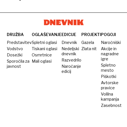
Tesna
reformno
prvi
zmaga
pot
krog
za
predsedniških
Nawrockega
volitev
DRUŽBA
OGLAŠEVANJE
EDICIJE
PROJEKTI
POGOJI
Predstavitev
Spletni oglasi
Dnevnik
Gazela
Naročniški
Vodstvo
Tiskani oglasi
Nedeljski
Zlata nit
Akcije in
dnevnik
nagradne
Dosežki
Osmrtnice
igre
Razvedrilo
Sporočila za
Mali oglasi
Spletno
javnost
Naročanje
mesto
edicij
Piškotki
Avtorske
pravice
Volilna
kampanja
Zasebnost