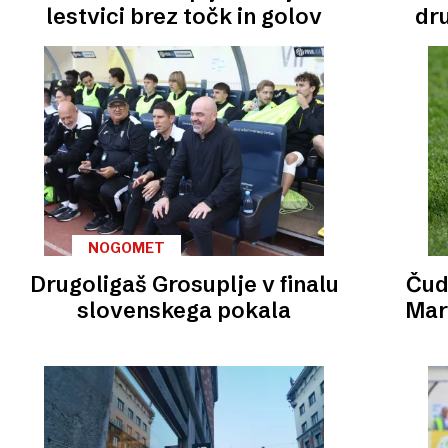
lestvici brez točk in golov
dru
NOGOMET
Drugoligaš Grosuplje v finalu
Čud
slovenskega pokala
Mari