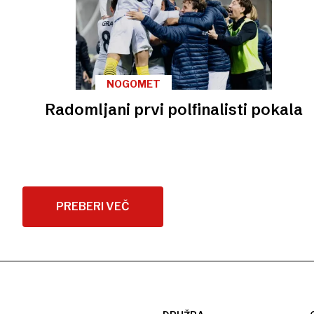
NOGOMET
Radomljani prvi polfinalisti pokala
PREBERI VEČ