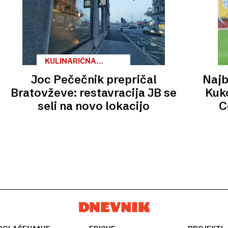
KULINARIČNA
SCENA
Joc Pečečnik prepričal
Najb
Bratovževe: restavracija JB se
Kuk
seli na novo lokacijo
C