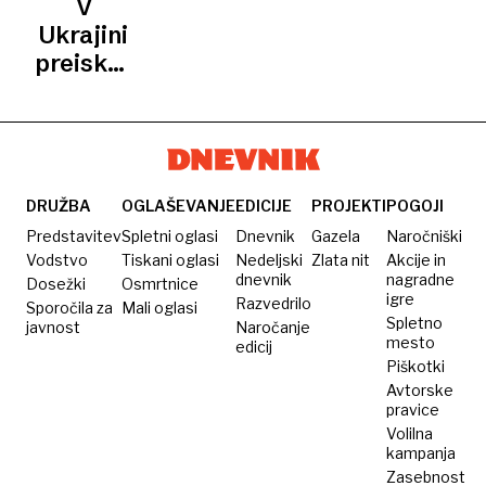
V
tolpo
več
racije
Ukrajini
po
gejevskih
po
preiskujejo
Evropi
klubih,
državi
nekdanjega
59
LGBTQ+
notranjega
aretacij
skupnost
ministra
pod vse
Avakova
večjim
in
DRUŽBA
OGLAŠEVANJE
EDICIJE
PROJEKTI
POGOJI
pritiskom
oligarha
Predstavitev
Spletni oglasi
Dnevnik
Gazela
Naročniški
Kolomojskega
Vodstvo
Tiskani oglasi
Nedeljski
Zlata nit
Akcije in
dnevnik
nagradne
Dosežki
Osmrtnice
igre
Razvedrilo
Sporočila za
Mali oglasi
Spletno
javnost
Naročanje
mesto
edicij
Piškotki
Avtorske
pravice
Volilna
kampanja
Zasebnost