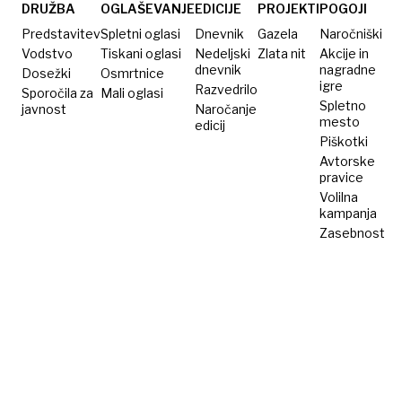
DRUŽBA
OGLAŠEVANJE
EDICIJE
PROJEKTI
POGOJI
Predstavitev
Spletni oglasi
Dnevnik
Gazela
Naročniški
Vodstvo
Tiskani oglasi
Nedeljski
Zlata nit
Akcije in
dnevnik
nagradne
Dosežki
Osmrtnice
igre
Razvedrilo
Sporočila za
Mali oglasi
Spletno
javnost
Naročanje
mesto
edicij
Piškotki
Avtorske
pravice
Volilna
kampanja
Zasebnost