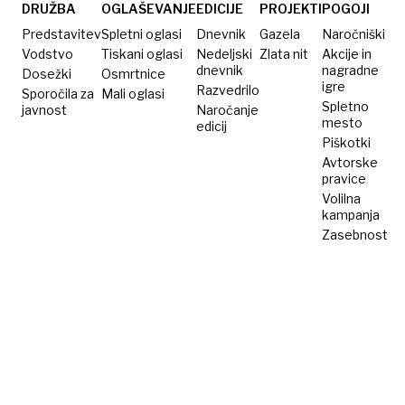
za
sejal
DRUŽBA
OGLAŠEVANJE
EDICIJE
PROJEKTI
POGOJI
pešce?
smrt,
Predstavitev
Spletni oglasi
Dnevnik
Gazela
Naročniški
Psihologi
priznal
Vodstvo
Tiskani oglasi
Nedeljski
Zlata nit
Akcije in
dnevnik
nagradne
Dosežki
razkrivajo,
Osmrtnice
pa 57
igre
Razvedrilo
Sporočila za
Mali oglasi
kaj to
umorov
Spletno
javnost
Naročanje
pomeni
mesto
edicij
Piškotki
Avtorske
pravice
Volilna
kampanja
Zasebnost