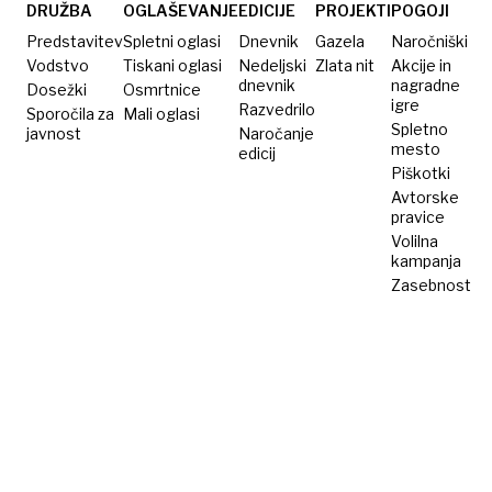
skoraj
DRUŽBA
OGLAŠEVANJE
EDICIJE
PROJEKTI
POGOJI
150
Predstavitev
Spletni oglasi
Dnevnik
Gazela
Naročniški
odstotkov
Vodstvo
Tiskani oglasi
Nedeljski
Zlata nit
Akcije in
dnevnik
nagradne
Dosežki
Osmrtnice
igre
Razvedrilo
Sporočila za
Mali oglasi
Spletno
javnost
Naročanje
mesto
edicij
Piškotki
Avtorske
pravice
Volilna
kampanja
Zasebnost