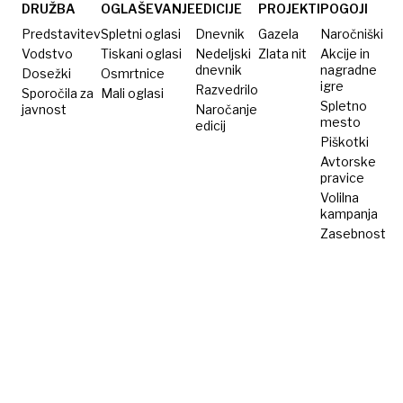
hripavi
DRUŽBA
OGLAŠEVANJE
EDICIJE
PROJEKTI
POGOJI
Predstavitev
Spletni oglasi
Dnevnik
Gazela
Naročniški
Vodstvo
Tiskani oglasi
Nedeljski
Zlata nit
Akcije in
dnevnik
nagradne
Dosežki
Osmrtnice
igre
Razvedrilo
Sporočila za
Mali oglasi
Spletno
javnost
Naročanje
mesto
edicij
Piškotki
Avtorske
pravice
Volilna
kampanja
Zasebnost