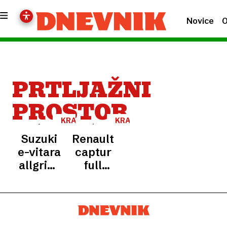
Novice
O
PRTLJAŽNI
PROSTOR
KRATKI
KRATKI
TEST
TEST
Suzuki
Renault
e-vitara
captur
allgrip-
full
e: Duša
hybrid
planinca
E-tech
v
160
mestnem
techno: