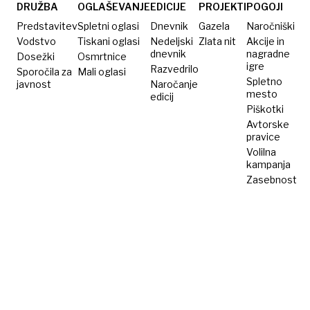
telesu
Všečen,
DRUŽBA
OGLAŠEVANJE
EDICIJE
PROJEKTI
POGOJI
varčen
Predstavitev
Spletni oglasi
Dnevnik
Gazela
Naročniški
in –
Vodstvo
Tiskani oglasi
Nedeljski
Zlata nit
Akcije in
dnevnik
nagradne
Dosežki
Osmrtnice
nepredvidljiv
igre
Razvedrilo
Sporočila za
Mali oglasi
Spletno
javnost
Naročanje
mesto
edicij
Piškotki
Avtorske
pravice
Volilna
kampanja
Zasebnost