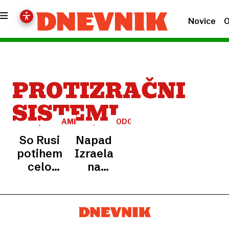
Novice
O
PROTIZRAČNI
SISTEMI
AMERIŠKI
ODGOVOR
NAPAD
So Rusi
Napad
potihem
Izraela
celo
na
pomagali,
Jemen:
da je
zračni
protizračni
napadi
arzenal
pretresli