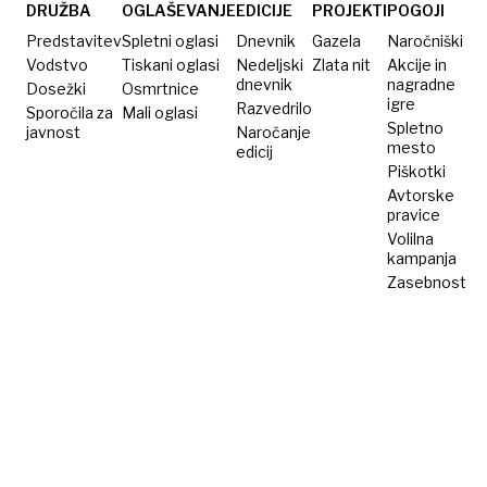
v
jemensko
DRUŽBA
OGLAŠEVANJE
EDICIJE
PROJEKTI
POGOJI
Venezueli
prestolnico
Predstavitev
Spletni oglasi
Dnevnik
Gazela
Naročniški
odpovedal?
Vodstvo
Tiskani oglasi
Nedeljski
Zlata nit
Akcije in
dnevnik
nagradne
Dosežki
Osmrtnice
igre
Razvedrilo
Sporočila za
Mali oglasi
Spletno
javnost
Naročanje
mesto
edicij
Piškotki
Avtorske
pravice
Volilna
kampanja
Zasebnost