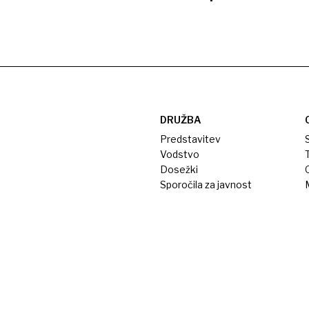
DRUŽBA
Predstavitev
S
Vodstvo
T
Dosežki
Sporočila za javnost
M