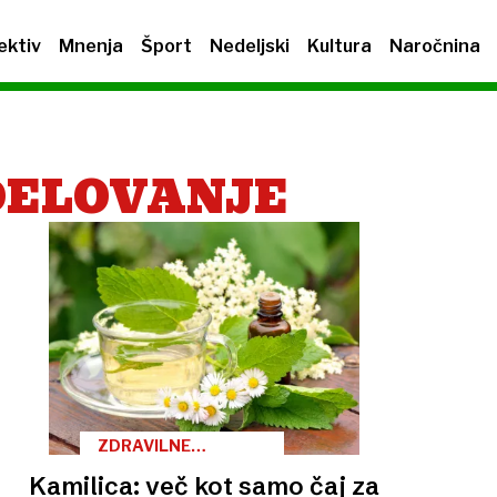
ektiv
Mnenja
Šport
Nedeljski
Kultura
Naročnina
DELOVANJE
ZDRAVILNE
RASTLINE
Kamilica: več kot samo čaj za