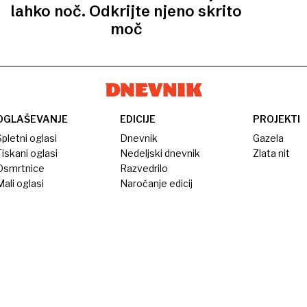
lahko noč. Odkrijte njeno skrito
moč
OGLAŠEVANJE
EDICIJE
PROJEKTI
pletni oglasi
Dnevnik
Gazela
iskani oglasi
Nedeljski dnevnik
Zlata nit
Osmrtnice
Razvedrilo
ali oglasi
Naročanje edicij