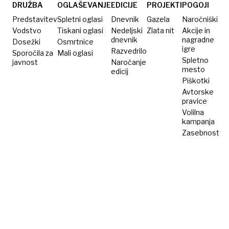
potek
vzhodu
DRUŽBA
OGLAŠEVANJE
EDICIJE
PROJEKTI
POGOJI
vojne?
zaslužil
Predstavitev
Spletni oglasi
Dnevnik
Gazela
Naročniški
največ?
Vodstvo
Tiskani oglasi
Nedeljski
Zlata nit
Akcije in
dnevnik
nagradne
Dosežki
Osmrtnice
igre
Razvedrilo
Sporočila za
Mali oglasi
Spletno
javnost
Naročanje
mesto
edicij
Piškotki
Avtorske
pravice
Volilna
kampanja
Zasebnost