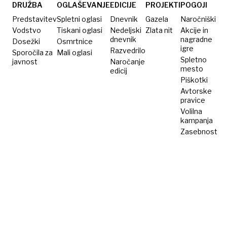
Evropi
DRUŽBA
OGLAŠEVANJE
EDICIJE
PROJEKTI
POGOJI
Predstavitev
Spletni oglasi
Dnevnik
Gazela
Naročniški
Vodstvo
Tiskani oglasi
Nedeljski
Zlata nit
Akcije in
dnevnik
nagradne
Dosežki
Osmrtnice
igre
Razvedrilo
Sporočila za
Mali oglasi
Spletno
javnost
Naročanje
mesto
edicij
Piškotki
Avtorske
pravice
Volilna
kampanja
Zasebnost