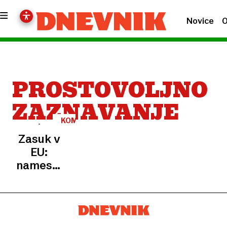
Novice
O
PROSTOVOLJNO
ZAZNAVANJE
KOMPROMIS
Zasuk v
EU:
namesto
obveznega
pregleda
klepetov
–