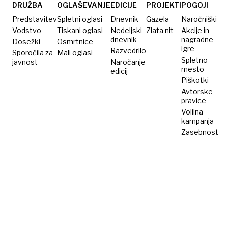
prostovoljni
DRUŽBA
OGLAŠEVANJE
EDICIJE
PROJEKTI
POGOJI
pristop
Predstavitev
Spletni oglasi
Dnevnik
Gazela
Naročniški
Vodstvo
Tiskani oglasi
Nedeljski
Zlata nit
Akcije in
dnevnik
nagradne
Dosežki
Osmrtnice
igre
Razvedrilo
Sporočila za
Mali oglasi
Spletno
javnost
Naročanje
mesto
edicij
Piškotki
Avtorske
pravice
Volilna
kampanja
Zasebnost