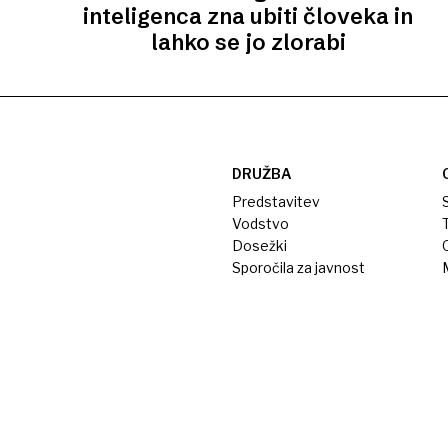
inteligenca zna ubiti človeka in
lahko se jo zlorabi
DRUŽBA
Predstavitev
S
Vodstvo
T
Dosežki
Sporočila za javnost
M