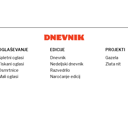
OGLAŠEVANJE
EDICIJE
PROJEKTI
pletni oglasi
Dnevnik
Gazela
iskani oglasi
Nedeljski dnevnik
Zlata nit
Osmrtnice
Razvedrilo
ali oglasi
Naročanje edicij