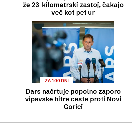
že 23-kilometrski zastoj, čakajo
več kot pet ur
ZA 100 DNI
Dars načrtuje popolno zaporo
vipavske hitre ceste proti Novi
Gorici