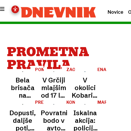
Novice
O
PROMETNA
PRAVILA
POMEMBNO
ZAOSTRITEV
ENA
OPOZORILO
UKREPOV
OSEBA
Bela
V Grčiji
V
POŠKODOVANA
brisača
mlajšim
okolici
na
od 17 let
Kobarida
zunanjem
prepovedali
dva
PREVENTIVA
KONTROVERZEN
MARIBOR
UKREP
ogledalu
vožnjo z
avtomobila
Dopusti,
Povratnikom
Iskalna
avtomobila
e-
zdrsela
daljše
bodo v
akcija:
–
skiroji,
po
poti,
avto
policija