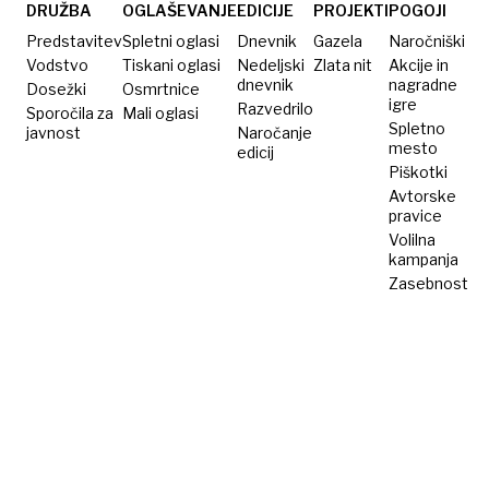
»Uh,
DRUŽBA
OGLAŠEVANJE
EDICIJE
PROJEKTI
POGOJI
kako so
Predstavitev
Spletni oglasi
Dnevnik
Gazela
Naročniški
me
Vodstvo
Tiskani oglasi
Nedeljski
Zlata nit
Akcije in
dnevnik
nagradne
Dosežki
razjezili!«
Osmrtnice
igre
Razvedrilo
Sporočila za
Mali oglasi
Spletno
javnost
Naročanje
mesto
edicij
Piškotki
Avtorske
pravice
Volilna
kampanja
Zasebnost