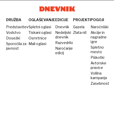
dan za
telesu?
moč
lažjo
jogurta
prebavo
DRUŽBA
OGLAŠEVANJE
EDICIJE
PROJEKTI
POGOJI
in
Predstavitev
Spletni oglasi
Dnevnik
Gazela
Naročniški
močnejši
Vodstvo
Tiskani oglasi
Nedeljski
Zlata nit
Akcije in
organizem
dnevnik
nagradne
Dosežki
Osmrtnice
igre
Razvedrilo
Sporočila za
Mali oglasi
Spletno
javnost
Naročanje
mesto
edicij
Piškotki
Avtorske
pravice
Volilna
kampanja
Zasebnost