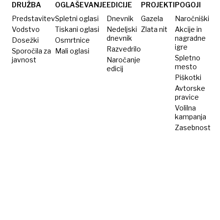
ko svet
DRUŽBA
OGLAŠEVANJE
EDICIJE
PROJEKTI
POGOJI
spreminja
Predstavitev
Spletni oglasi
Dnevnik
Gazela
Naročniški
smer
Vodstvo
Tiskani oglasi
Nedeljski
Zlata nit
Akcije in
dnevnik
nagradne
Dosežki
Osmrtnice
igre
Razvedrilo
Sporočila za
Mali oglasi
Spletno
javnost
Naročanje
mesto
edicij
Piškotki
Avtorske
pravice
Volilna
kampanja
Zasebnost