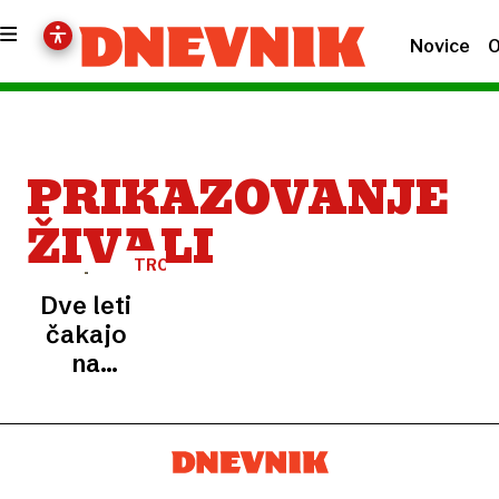
Novice
O
PRIKAZOVANJE
ŽIVALI
TROPSKA
HIŠA
Dve leti
V
CELJU
čakajo
na
dovoljenje
za
prikazovanje
živali