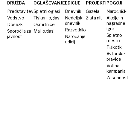
DRUŽBA
OGLAŠEVANJE
EDICIJE
PROJEKTI
POGOJI
Predstavitev
Spletni oglasi
Dnevnik
Gazela
Naročniški
Vodstvo
Tiskani oglasi
Nedeljski
Zlata nit
Akcije in
dnevnik
nagradne
Dosežki
Osmrtnice
igre
Razvedrilo
Sporočila za
Mali oglasi
Spletno
javnost
Naročanje
mesto
edicij
Piškotki
Avtorske
pravice
Volilna
kampanja
Zasebnost