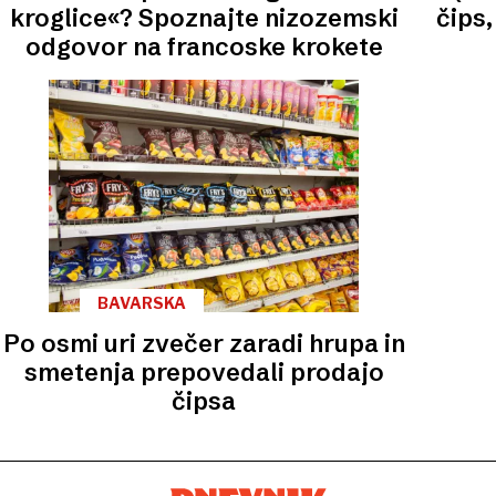
kroglice«? Spoznajte nizozemski
čips,
odgovor na francoske krokete
BAVARSKA
Po osmi uri zvečer zaradi hrupa in
smetenja prepovedali prodajo
čipsa