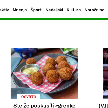
ektiv
Mnenja
Šport
Nedeljski
Kultura
Naročnina
OCVRTO
Ste že poskusili »grenke
(VI