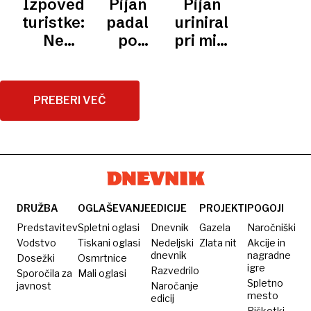
Izpoved
Pijan
Pijan
MIGRANTE
in
policija
promet
več kot
z e-
minister
turistke:
padal
uriniral
izsiljevanja
100
skirojem
posnet
Ne
po
pri mizi
kriminalistov,
pri
potujte
cesti,
v lokalu
neuradno
poniževanju
v ZDA,
sčasoma
pridržan
aktivistov
vsak
ni
PREBERI VEČ
župan
lahko
mogel
Moravč
pristane
več
v celici
stati na
ICE
nogah
DRUŽBA
OGLAŠEVANJE
EDICIJE
PROJEKTI
POGOJI
Predstavitev
Spletni oglasi
Dnevnik
Gazela
Naročniški
Vodstvo
Tiskani oglasi
Nedeljski
Zlata nit
Akcije in
dnevnik
nagradne
Dosežki
Osmrtnice
igre
Razvedrilo
Sporočila za
Mali oglasi
Spletno
javnost
Naročanje
mesto
edicij
Piškotki