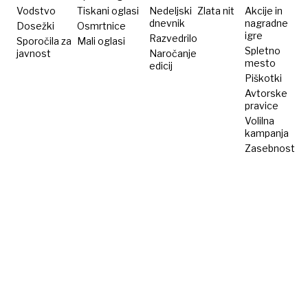
Eifflov
Vodstvo
Tiskani oglasi
Nedeljski
Zlata nit
Akcije in
dnevnik
nagradne
Dosežki
Osmrtnice
stolp –
igre
Razvedrilo
Sporočila za
Mali oglasi
dvakrat
Spletno
javnost
Naročanje
mesto
edicij
Piškotki
Avtorske
pravice
Volilna
kampanja
Zasebnost