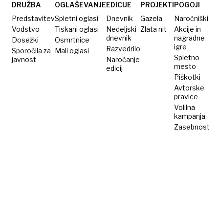
pokvarjen«
telefon
DRUŽBA
OGLAŠEVANJE
EDICIJE
PROJEKTI
POGOJI
je
Predstavitev
Spletni oglasi
Dnevnik
Gazela
Naročniški
pokvarjen
Vodstvo
Tiskani oglasi
Nedeljski
Zlata nit
Akcije in
dnevnik
nagradne
Dosežki
Osmrtnice
igre
Razvedrilo
Sporočila za
Mali oglasi
Spletno
javnost
Naročanje
mesto
edicij
Piškotki
Avtorske
pravice
Volilna
kampanja
Zasebnost