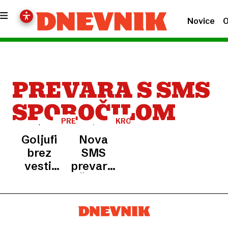
Novice
O
PREVARA S SMS
SPOROČILOM
PREVARA
KRONIKA
Goljufi
Nova
brez
SMS
vesti:
prevara:
»Mama,
Živjo,
moj
mama in
telefon
očka!
je
Moj