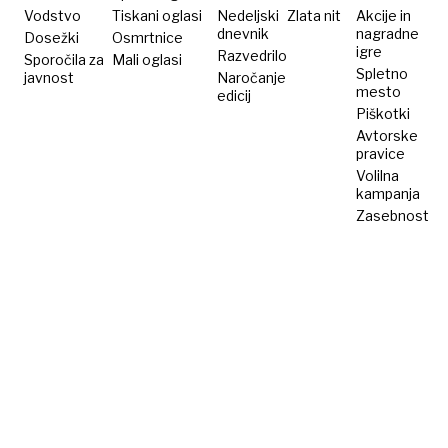
Vodstvo
Tiskani oglasi
Nedeljski
Zlata nit
Akcije in
dnevnik
nagradne
Dosežki
Osmrtnice
igre
Razvedrilo
Sporočila za
Mali oglasi
Spletno
javnost
Naročanje
mesto
edicij
Piškotki
Avtorske
pravice
Volilna
kampanja
Zasebnost