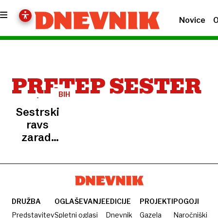
Novice
O
PRETEP SESTER
BIH
Sestrski
ravs
zaradi
očetove
oporoke
DRUŽBA
OGLAŠEVANJE
EDICIJE
PROJEKTI
POGOJI
Predstavitev
Spletni oglasi
Dnevnik
Gazela
Naročniški