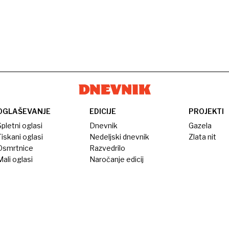
OGLAŠEVANJE
EDICIJE
PROJEKTI
pletni oglasi
Dnevnik
Gazela
iskani oglasi
Nedeljski dnevnik
Zlata nit
Osmrtnice
Razvedrilo
ali oglasi
Naročanje edicij