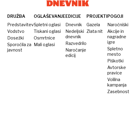
direktorja
gledališča
DRUŽBA
OGLAŠEVANJE
EDICIJE
PROJEKTI
POGOJI
Predstavitev
Spletni oglasi
Dnevnik
Gazela
Naročniški
Vodstvo
Tiskani oglasi
Nedeljski
Zlata nit
Akcije in
dnevnik
nagradne
Dosežki
Osmrtnice
igre
Razvedrilo
Sporočila za
Mali oglasi
Spletno
javnost
Naročanje
mesto
edicij
Piškotki
Avtorske
pravice
Volilna
kampanja
Zasebnost