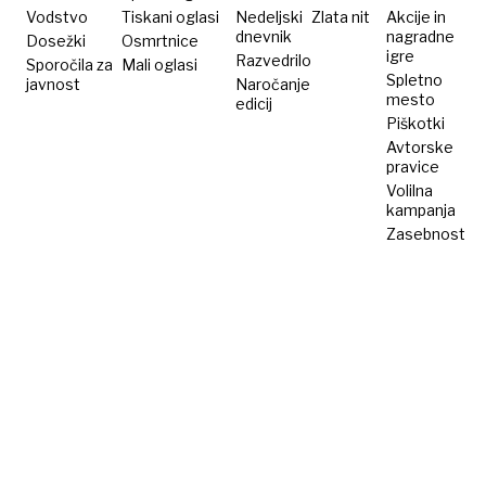
Vodstvo
Tiskani oglasi
Nedeljski
Zlata nit
Akcije in
dnevnik
nagradne
Dosežki
Osmrtnice
igre
Razvedrilo
Sporočila za
Mali oglasi
Spletno
javnost
Naročanje
mesto
edicij
Piškotki
Avtorske
pravice
Volilna
kampanja
Zasebnost