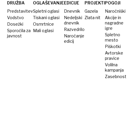
DRUŽBA
OGLAŠEVANJE
EDICIJE
PROJEKTI
POGOJI
Predstavitev
Spletni oglasi
Dnevnik
Gazela
Naročniški
Vodstvo
Tiskani oglasi
Nedeljski
Zlata nit
Akcije in
dnevnik
nagradne
Dosežki
Osmrtnice
igre
Razvedrilo
Sporočila za
Mali oglasi
Spletno
javnost
Naročanje
mesto
edicij
Piškotki
Avtorske
pravice
Volilna
kampanja
Zasebnost