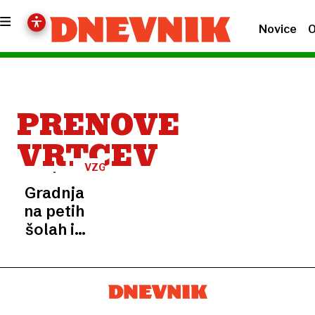
Novice
O
PRENOVE
VRTCEV
VZGOJA
IN
Gradnja
IZOBRAŽEVANJE
na petih
šolah in
dveh
vrtcih