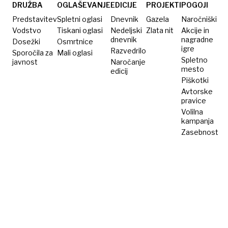
DRUŽBA
OGLAŠEVANJE
EDICIJE
PROJEKTI
POGOJI
Predstavitev
Spletni oglasi
Dnevnik
Gazela
Naročniški
Vodstvo
Tiskani oglasi
Nedeljski
Zlata nit
Akcije in
dnevnik
nagradne
Dosežki
Osmrtnice
igre
Razvedrilo
Sporočila za
Mali oglasi
Spletno
javnost
Naročanje
mesto
edicij
Piškotki
Avtorske
pravice
Volilna
kampanja
Zasebnost