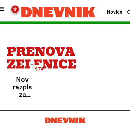
Novice
O
PRENOVA
ZELENICE
STADION
STOŽICE
Nov
razpis
za
prenovo
stoženske
zelenice