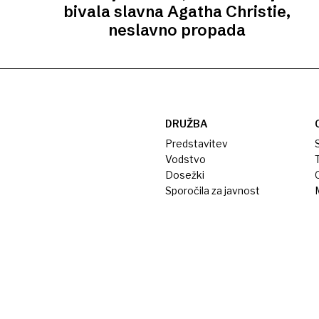
bivala slavna Agatha Christie,
neslavno propada
DRUŽBA
Predstavitev
S
Vodstvo
T
Dosežki
Sporočila za javnost
M