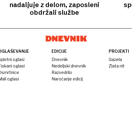
nadaljuje z delom, zaposleni
sp
obdržali službe
OGLAŠEVANJE
EDICIJE
PROJEKTI
pletni oglasi
Dnevnik
Gazela
iskani oglasi
Nedeljski dnevnik
Zlata nit
Osmrtnice
Razvedrilo
ali oglasi
Naročanje edicij