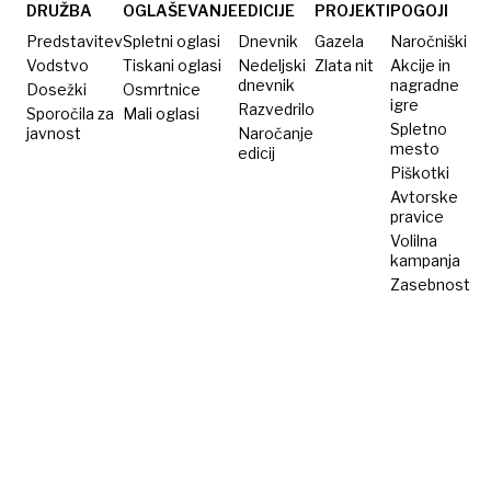
se bodo
DRUŽBA
OGLAŠEVANJE
EDICIJE
PROJEKTI
POGOJI
osmešili
Predstavitev
Spletni oglasi
Dnevnik
Gazela
Naročniški
Vodstvo
Tiskani oglasi
Nedeljski
Zlata nit
Akcije in
dnevnik
nagradne
Dosežki
Osmrtnice
igre
Razvedrilo
Sporočila za
Mali oglasi
Spletno
javnost
Naročanje
mesto
edicij
Piškotki
Avtorske
pravice
Volilna
kampanja
Zasebnost