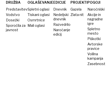
DRUŽBA
OGLAŠEVANJE
EDICIJE
PROJEKTI
POGOJI
Predstavitev
Spletni oglasi
Dnevnik
Gazela
Naročniški
Vodstvo
Tiskani oglasi
Nedeljski
Zlata nit
Akcije in
dnevnik
nagradne
Dosežki
Osmrtnice
igre
Razvedrilo
Sporočila za
Mali oglasi
Spletno
javnost
Naročanje
mesto
edicij
Piškotki
Avtorske
pravice
Volilna
kampanja
Zasebnost