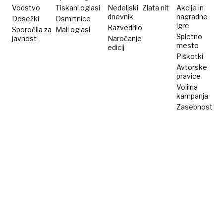
Vodstvo
Tiskani oglasi
Nedeljski
Zlata nit
Akcije in
dnevnik
nagradne
Dosežki
Osmrtnice
igre
Razvedrilo
Sporočila za
Mali oglasi
Spletno
javnost
Naročanje
mesto
edicij
Piškotki
Avtorske
pravice
Volilna
kampanja
Zasebnost