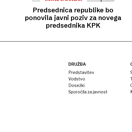
Predsednica republike bo
ponovila javni poziv za novega
predsednika KPK
DRUŽBA
Predstavitev
S
Vodstvo
T
Dosežki
Sporočila za javnost
M