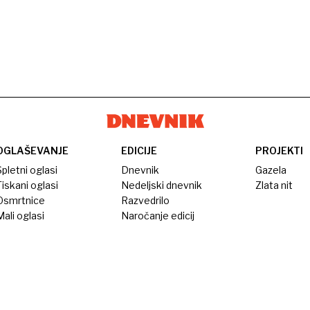
OGLAŠEVANJE
EDICIJE
PROJEKTI
pletni oglasi
Dnevnik
Gazela
iskani oglasi
Nedeljski dnevnik
Zlata nit
Osmrtnice
Razvedrilo
ali oglasi
Naročanje edicij