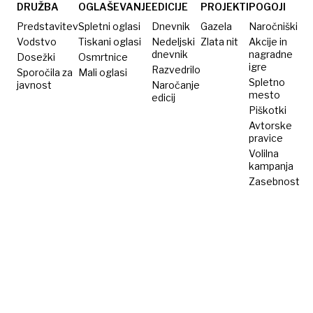
potopili
DRUŽBA
OGLAŠEVANJE
EDICIJE
PROJEKTI
POGOJI
prvi
Predstavitev
Spletni oglasi
Dnevnik
Gazela
Naročniški
element
Vodstvo
Tiskani oglasi
Nedeljski
Zlata nit
Akcije in
dnevnik
nagradne
Dosežki
predora
Osmrtnice
igre
Razvedrilo
Sporočila za
Mali oglasi
Fehmarnbelt
Spletno
javnost
Naročanje
mesto
edicij
Piškotki
Avtorske
pravice
Volilna
kampanja
Zasebnost