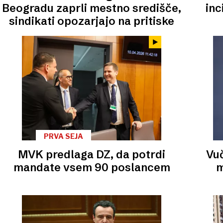
Beogradu zaprli mestno središče,
inc
sindikati opozarjajo na pritiske
PRVA SEJA
MVK predlaga DZ, da potrdi
Vuč
mandate vsem 90 poslancem
m