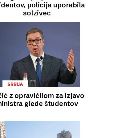
identov, policija uporabila
solzivec
SRBIJA
ić z opravičilom za izjavo
inistra glede študentov