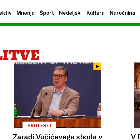
ektiv
Mnenja
Šport
Nedeljski
Kultura
Naročnina
LITVE
PROTESTI
Zaradi Vučićevega shoda v
V 