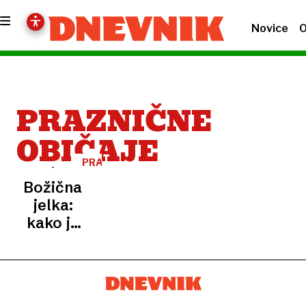
Novice
O
PRAZNIČNE
OBIČAJE
PRAZNIČNI
ČAS
Božična
jelka:
kako je
okrašeno
drevo
osvojilo
svet