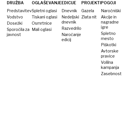
DRUŽBA
OGLAŠEVANJE
EDICIJE
PROJEKTI
POGOJI
Predstavitev
Spletni oglasi
Dnevnik
Gazela
Naročniški
Vodstvo
Tiskani oglasi
Nedeljski
Zlata nit
Akcije in
dnevnik
nagradne
Dosežki
Osmrtnice
igre
Razvedrilo
Sporočila za
Mali oglasi
Spletno
javnost
Naročanje
mesto
edicij
Piškotki
Avtorske
pravice
Volilna
kampanja
Zasebnost