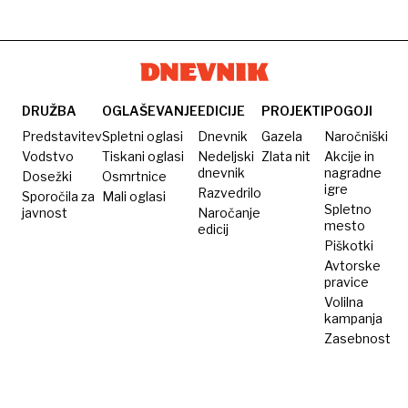
lahko
ki
za
vložite
zavajajo
občane
tožbo
Slovence
DRUŽBA
OGLAŠEVANJE
EDICIJE
PROJEKTI
POGOJI
Predstavitev
Spletni oglasi
Dnevnik
Gazela
Naročniški
Vodstvo
Tiskani oglasi
Nedeljski
Zlata nit
Akcije in
dnevnik
nagradne
Dosežki
Osmrtnice
igre
Razvedrilo
Sporočila za
Mali oglasi
Spletno
javnost
Naročanje
mesto
edicij
Piškotki
Avtorske
pravice
Volilna
kampanja
Zasebnost