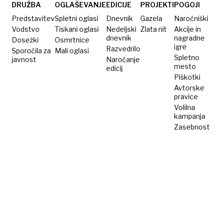
DRUŽBA
OGLAŠEVANJE
EDICIJE
PROJEKTI
POGOJI
Predstavitev
Spletni oglasi
Dnevnik
Gazela
Naročniški
Vodstvo
Tiskani oglasi
Nedeljski
Zlata nit
Akcije in
dnevnik
nagradne
Dosežki
Osmrtnice
igre
Razvedrilo
Sporočila za
Mali oglasi
Spletno
javnost
Naročanje
mesto
edicij
Piškotki
Avtorske
pravice
Volilna
kampanja
Zasebnost