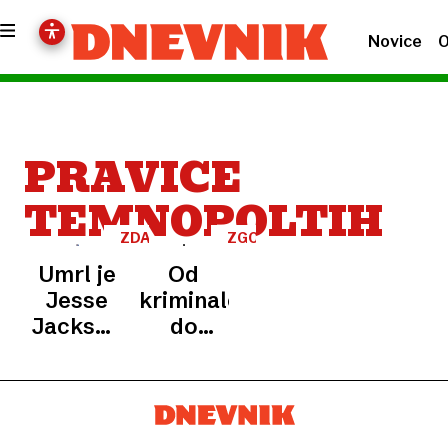
Novice
O
PRAVICE
TEMNOPOLTIH
ZDA
ZGODOVINA
ATENTATOV
Umrl je
Od
Jesse
kriminalca
Jackson,
do
ikona
črnega
boja za
princa
državljanske
pravice