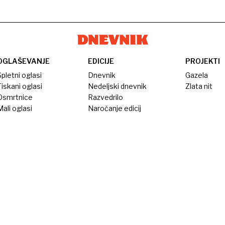
OGLAŠEVANJE
EDICIJE
PROJEKTI
pletni oglasi
Dnevnik
Gazela
iskani oglasi
Nedeljski dnevnik
Zlata nit
Osmrtnice
Razvedrilo
ali oglasi
Naročanje edicij