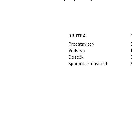
DRUŽBA
Predstavitev
S
Vodstvo
T
Dosežki
Sporočila za javnost
M