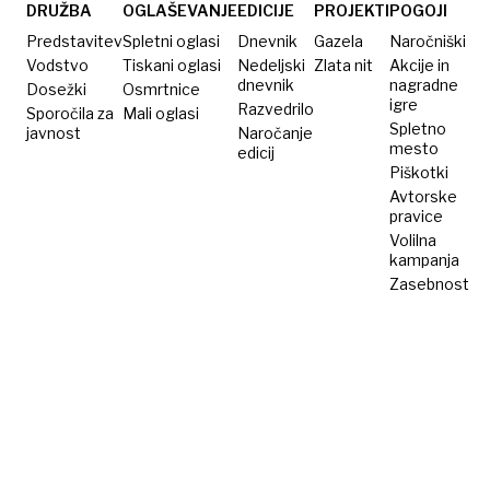
plačala
DRUŽBA
OGLAŠEVANJE
EDICIJE
PROJEKTI
POGOJI
odvetnike
Predstavitev
Spletni oglasi
Dnevnik
Gazela
Naročniški
Vodstvo
Tiskani oglasi
Nedeljski
Zlata nit
Akcije in
dnevnik
nagradne
Dosežki
Osmrtnice
igre
Razvedrilo
Sporočila za
Mali oglasi
Spletno
javnost
Naročanje
mesto
edicij
Piškotki
Avtorske
pravice
Volilna
kampanja
Zasebnost