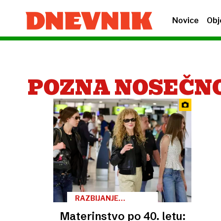
Novice
Obj
POZNA NOSEČN
RAZBIJANJE
PREDSODKOV
Materinstvo po 40. letu: