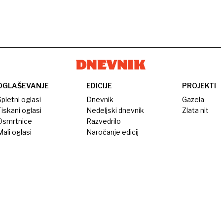
OGLAŠEVANJE
EDICIJE
PROJEKTI
pletni oglasi
Dnevnik
Gazela
iskani oglasi
Nedeljski dnevnik
Zlata nit
Osmrtnice
Razvedrilo
ali oglasi
Naročanje edicij