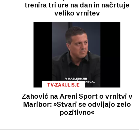
trenira tri ure na dan in načrtuje
veliko vrnitev
TV-ZAKULISJE
Zahović na Areni Sport o vrnitvi v
Maribor: »Stvari se odvijajo zelo
pozitivno«