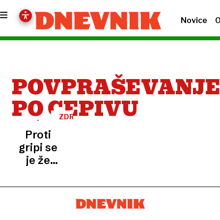
Novice
O
POVPRAŠEVANJ
PO CEPIVU
ZDRAVJE
Proti
gripi se
je že
cepilo
več
ljudi kot
v