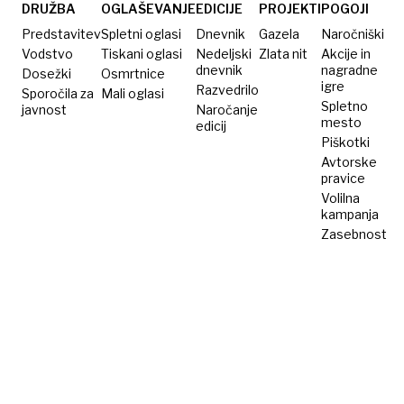
celotni
DRUŽBA
OGLAŠEVANJE
EDICIJE
PROJEKTI
POGOJI
lanski
Predstavitev
Spletni oglasi
Dnevnik
Gazela
Naročniški
sezoni
Vodstvo
Tiskani oglasi
Nedeljski
Zlata nit
Akcije in
dnevnik
nagradne
Dosežki
Osmrtnice
igre
Razvedrilo
Sporočila za
Mali oglasi
Spletno
javnost
Naročanje
mesto
edicij
Piškotki
Avtorske
pravice
Volilna
kampanja
Zasebnost