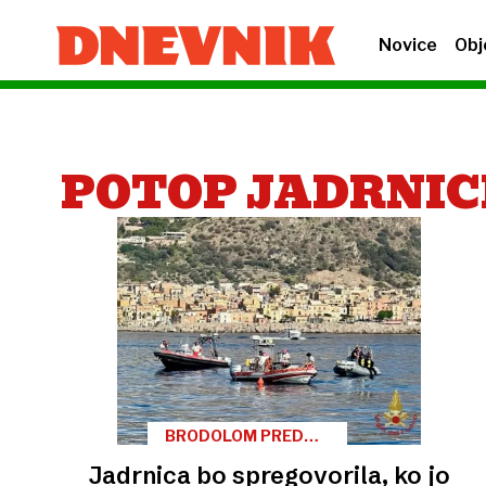
Novice
Obj
POTOP JADRNIC
BRODOLOM PRED
OBALO SICILIJE
Jadrnica bo spregovorila, ko jo