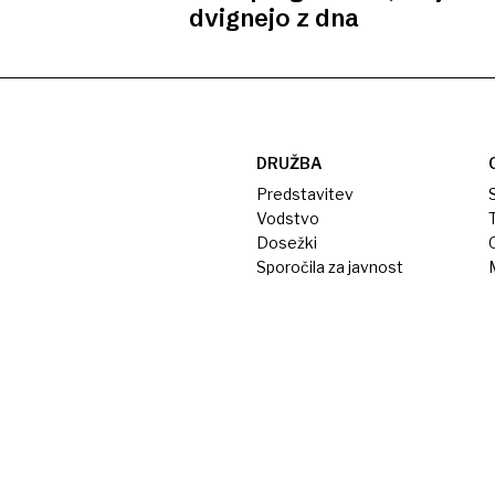
dvignejo z dna
DRUŽBA
Predstavitev
S
Vodstvo
T
Dosežki
Sporočila za javnost
M