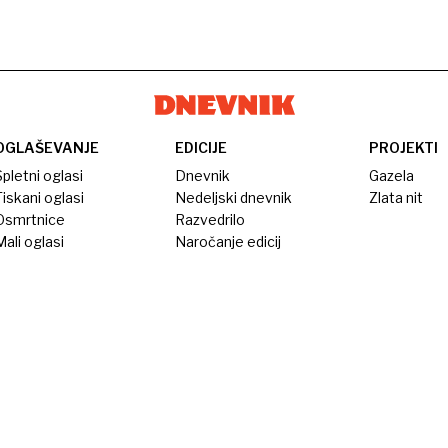
OGLAŠEVANJE
EDICIJE
PROJEKTI
pletni oglasi
Dnevnik
Gazela
iskani oglasi
Nedeljski dnevnik
Zlata nit
Osmrtnice
Razvedrilo
ali oglasi
Naročanje edicij