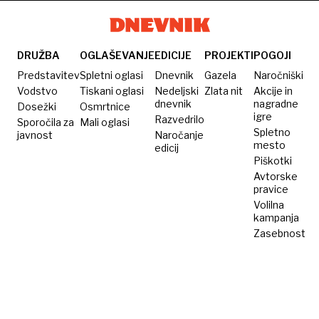
obletnico
genocida
v
DRUŽBA
OGLAŠEVANJE
EDICIJE
PROJEKTI
POGOJI
Srebrenici
Predstavitev
Spletni oglasi
Dnevnik
Gazela
Naročniški
Vodstvo
Tiskani oglasi
Nedeljski
Zlata nit
Akcije in
dnevnik
nagradne
Dosežki
Osmrtnice
igre
Razvedrilo
Sporočila za
Mali oglasi
Spletno
javnost
Naročanje
mesto
edicij
Piškotki
Avtorske
pravice
Volilna
kampanja
Zasebnost