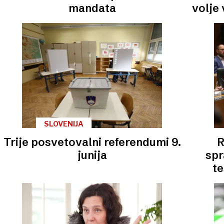
mandata
volje 
SLOVENIJA
Trije posvetovalni referendumi 9.
R
junija
spr
te