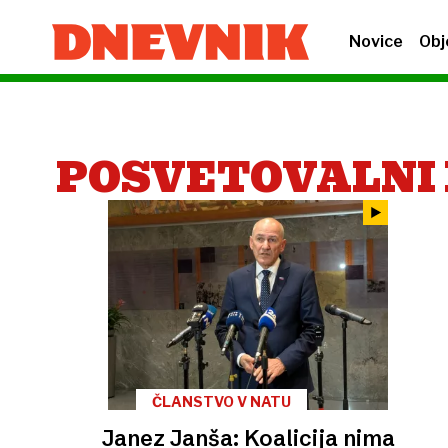
Novice
Obj
POSVETOVALNI
ČLANSTVO V NATU
Janez Janša: Koalicija nima