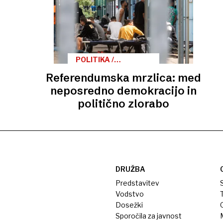
POLITIKA /
POSVETOVALNI
Referendumska mrzlica: med
REFERENDUMI
neposredno demokracijo in
politično zlorabo
DRUŽBA
Predstavitev
S
Vodstvo
T
Dosežki
Sporočila za javnost
M