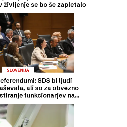
v življenje se bo še zapletalo
SLOVENIJA
eferendumi: SDS bi ljudi
aševala, ali so za obvezno
stiranje funkcionarjev na
prepovedane droge