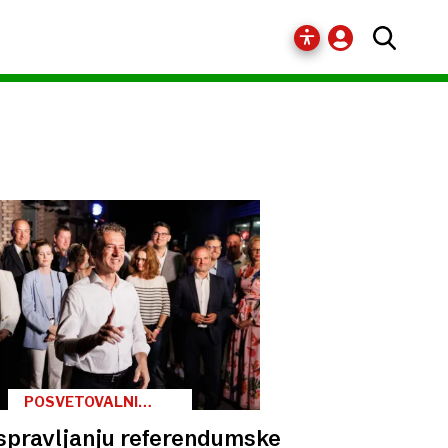
POSVETOVALNI
REFERENDUMI /
 spravljanju referendumske
UČINKI