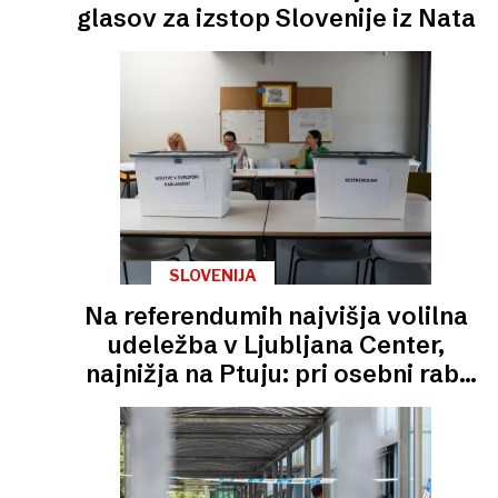
glasov za izstop Slovenije iz Nata
SLOVENIJA
Na referendumih najvišja volilna
udeležba v Ljubljana Center,
najnižja na Ptuju: pri osebni rabi
konoplje zelo tesno