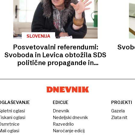
SLOVENIJA
Posvetovalni referendumi:
Svob
Svoboda in Levica obtožila SDS
politične propagande in
manipulacije z ljudmi
OGLAŠEVANJE
EDICIJE
PROJEKTI
pletni oglasi
Dnevnik
Gazela
iskani oglasi
Nedeljski dnevnik
Zlata nit
Osmrtnice
Razvedrilo
ali oglasi
Naročanje edicij