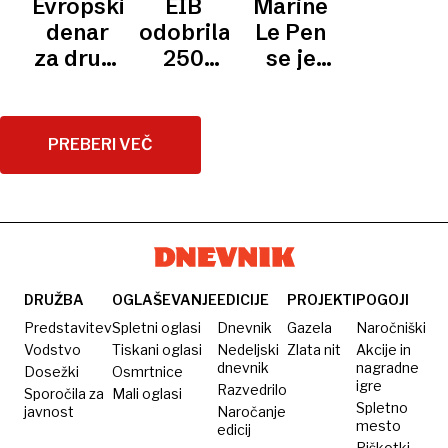
Evropski
EIB
Marine
vrednega
bi lahko
za
denar
odobrila
Le Pen
posojila
posodili
prihod
za drugi
250
se je
EU
Ukrajini
ameriške
tir
milijonov
branila
verige s
evrov
pred
hitro
posojila
očitki o
PREBERI VEČ
hrano v
za drugi
finančnih
Slovenijo
tir
povezavah
z Rusijo
DRUŽBA
OGLAŠEVANJE
EDICIJE
PROJEKTI
POGOJI
Predstavitev
Spletni oglasi
Dnevnik
Gazela
Naročniški
Vodstvo
Tiskani oglasi
Nedeljski
Zlata nit
Akcije in
dnevnik
nagradne
Dosežki
Osmrtnice
igre
Razvedrilo
Sporočila za
Mali oglasi
Spletno
javnost
Naročanje
mesto
edicij
Piškotki